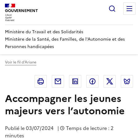
Panneau de gestion des cookies
Recherc
GOUVERNEMENT
Ministère du Travail et des Solidarités
Ministère de la Santé, des Familles, de l'Autonomie et des
Personnes handicapées
Voir le fil d'Ariane
Imprimer
Courriel
Linkedin
Facebook
Twitter
B
Accompagner les jeunes
majeurs vers l’autonomie
Publié le
03/07/2024
|
Temps de lecture : 2
minutes