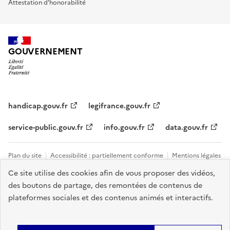
Attestation d'honorabilité
GOUVERNEMENT
handicap.gouv.fr
legifrance.gouv.fr
service-public.gouv.fr
info.gouv.fr
data.gouv.fr
Plan du site
Accessibilité : partiellement conforme
Mentions légales
Ce site utilise des cookies afin de vous proposer des vidéos,
Données personnelles et cookies
Tous les contacts et sites utiles
des boutons de partage, des remontées de contenus de
Gestion des cookies
plateformes sociales et des contenus animés et interactifs.
Sauf mention explicite de propriété intellectuelle détenue par des tiers,
les contenus de ce site sont proposés sous
licence etalab-2.0
.