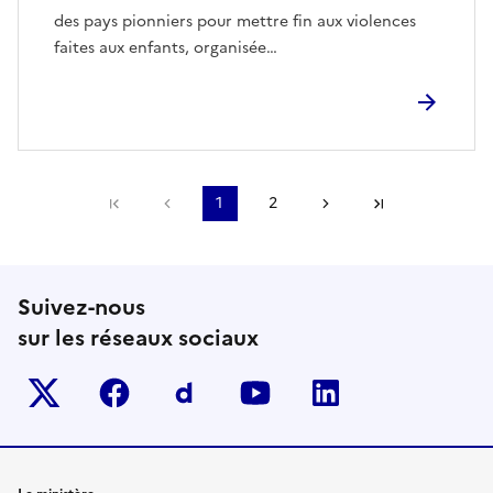
des pays pionniers pour mettre fin aux violences
faites aux enfants, organisée…
Première page
Page précédente
1
2
Page suivante
Dernière pa
Suivez-nous
sur les réseaux sociaux
Twitter-x
facebook
Dailymotion
youtube
linkedin