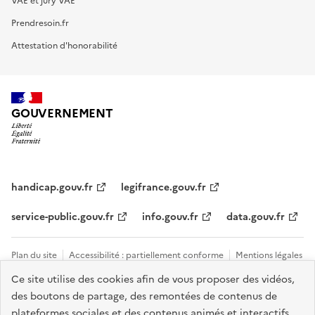
VAE et jury VAE
Prendresoin.fr
Attestation d'honorabilité
GOUVERNEMENT
handicap.gouv.fr
legifrance.gouv.fr
service-public.gouv.fr
info.gouv.fr
data.gouv.fr
Plan du site
Accessibilité : partiellement conforme
Mentions légales
Ce site utilise des cookies afin de vous proposer des vidéos,
Données personnelles et cookies
Tous les contacts et sites utiles
des boutons de partage, des remontées de contenus de
Gestion des cookies
plateformes sociales et des contenus animés et interactifs.