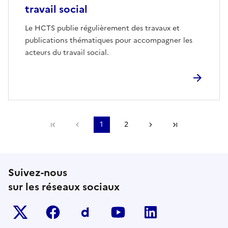
travail social
Le HCTS publie régulièrement des travaux et
publications thématiques pour accompagner les
acteurs du travail social.
Première page
Page précédente
1
2
Page suivante
Dernière pa
Suivez-nous
sur les réseaux sociaux
Twitter-x
facebook
Dailymotion
youtube
linkedin