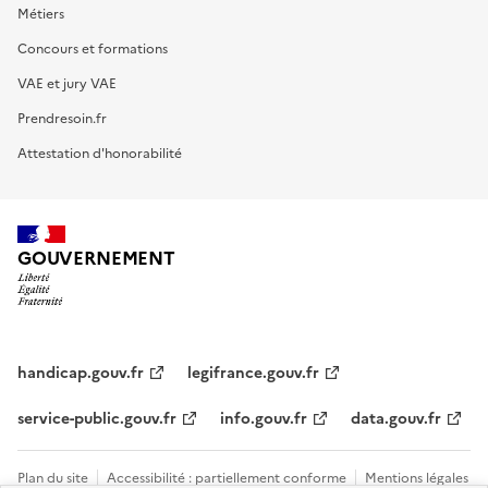
Métiers
Concours et formations
VAE et jury VAE
Prendresoin.fr
Attestation d'honorabilité
GOUVERNEMENT
handicap.gouv.fr
legifrance.gouv.fr
service-public.gouv.fr
info.gouv.fr
data.gouv.fr
Plan du site
Accessibilité : partiellement conforme
Mentions légales