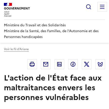
Panneau de gestion des cookies
Recherc
GOUVERNEMENT
Ministère du Travail et des Solidarités
Ministère de la Santé, des Familles, de l'Autonomie et des
Personnes handicapées
Voir le fil d'Ariane
Imprimer
Courriel
Linkedin
Facebook
Twitter
B
L'action de l'État face aux
maltraitances envers les
personnes vulnérables