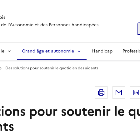
tés
s, de l'Autonomie et des Personnes handicapées
R
lle
Grand âge et autonomie
Handicap
Professi
Des solutions pour soutenir le quotidien des aidants
Imprimer
Courri
ions pour soutenir le q
nts