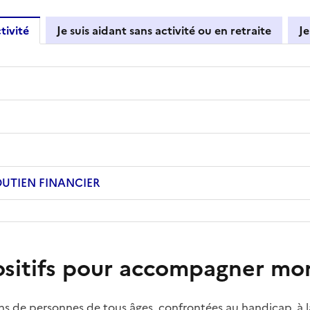
tivité
Je suis aidant sans activité ou en retraite
Je
UTIEN FINANCIER
ositifs pour accompagner mo
ns de personnes de tous âges, confrontées au handicap, à la 