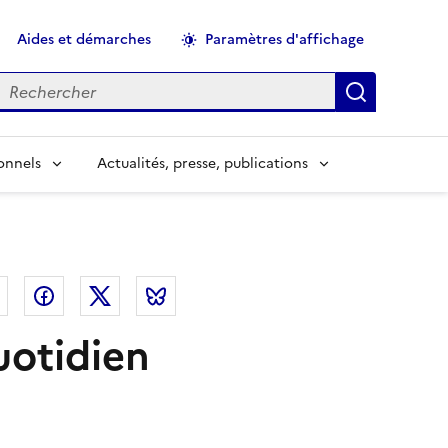
Aides et démarches
Paramètres d'affichage
echercher
Applique
onnels
Actualités, presse, publications
el
Linkedin
Facebook
Twitter
Bluesky
uotidien