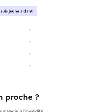
 suis jeune aidant
n proche ?
maladie, à l'invalidité