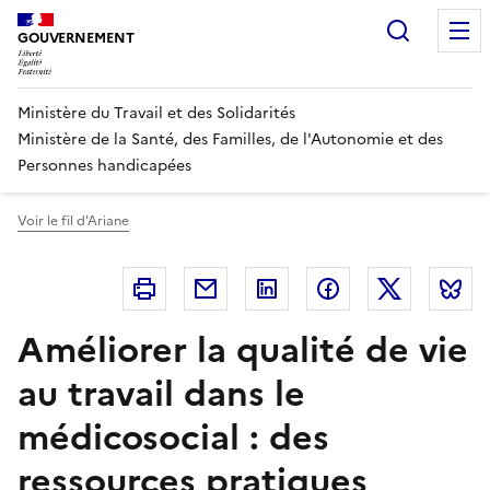
Panneau de gestion des cookies
Recherc
GOUVERNEMENT
Ministère du Travail et des Solidarités
Ministère de la Santé, des Familles, de l'Autonomie et des
Personnes handicapées
Voir le fil d'Ariane
Imprimer
Courriel
Linkedin
Facebook
Twitter
B
Améliorer la qualité de vie
au travail dans le
médicosocial : des
ressources pratiques