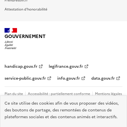
Prendresoin.fr
Attestation d'honorabilité
GOUVERNEMENT
handicap.gouv.fr
legifrance.gouv.fr
service-public.gouv.fr
info.gouv.fr
data.gouv.fr
Plan du site
Accessibilité : partiellement conforme
Mentions légales
Ce site utilise des cookies afin de vous proposer des vidéos,
Données personnelles et cookies
Tous les contacts et sites utiles
des boutons de partage, des remontées de contenus de
Gestion des cookies
plateformes sociales et des contenus animés et interactifs.
Sauf mention explicite de propriété intellectuelle détenue par des tiers,