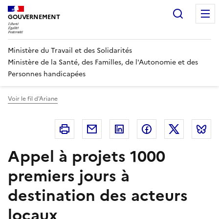
Panneau de gestion des cookies
Recherc
GOUVERNEMENT
Ministère du Travail et des Solidarités
Ministère de la Santé, des Familles, de l'Autonomie et des
Personnes handicapées
Voir le fil d'Ariane
Imprimer
Courriel
Linkedin
Facebook
Twitter
B
Appel à projets 1000
premiers jours à
destination des acteurs
locaux