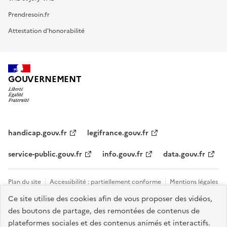
Prendresoin.fr
Attestation d'honorabilité
GOUVERNEMENT
handicap.gouv.fr
legifrance.gouv.fr
service-public.gouv.fr
info.gouv.fr
data.gouv.fr
Plan du site
Accessibilité : partiellement conforme
Mentions légales
Ce site utilise des cookies afin de vous proposer des vidéos,
Données personnelles et cookies
Tous les contacts et sites utiles
des boutons de partage, des remontées de contenus de
Gestion des cookies
plateformes sociales et des contenus animés et interactifs.