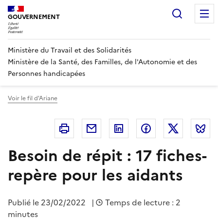
Panneau de gestion des cookies
Recherc
GOUVERNEMENT
Ministère du Travail et des Solidarités
Ministère de la Santé, des Familles, de l'Autonomie et des
Personnes handicapées
Voir le fil d'Ariane
Imprimer
Courriel
Linkedin
Facebook
Twitter
B
Besoin de répit : 17 fiches-
repère pour les aidants
Publié le
23/02/2022
|
Temps de lecture : 2
minutes