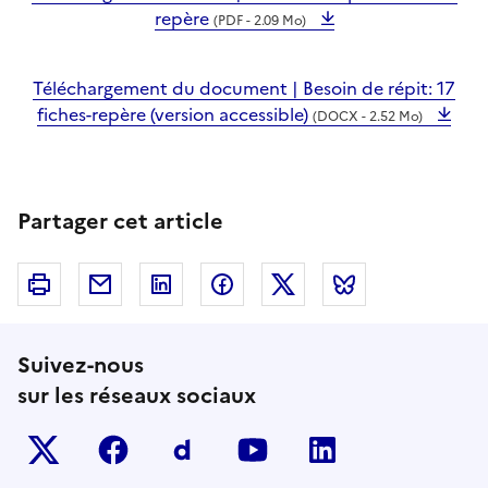
repère
(PDF - 2.09 Mo)
Téléchargement du document | Besoin de répit: 17
fiches-repère (version accessible)
(DOCX - 2.52 Mo)
Partager cet article
Imprimer
Courriel
Linkedin
Facebook
Twitter
Bluesky
Suivez-nous
sur les réseaux sociaux
Twitter-x
facebook
Dailymotion
youtube
linkedin