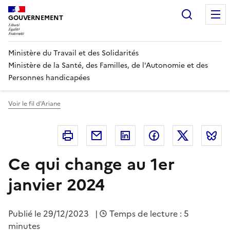
Panneau de gestion des cookies
Recherc
GOUVERNEMENT
Ministère du Travail et des Solidarités
Ministère de la Santé, des Familles, de l'Autonomie et des
Personnes handicapées
Voir le fil d'Ariane
Imprimer
Courriel
Linkedin
Facebook
Twitter
B
Ce qui change au 1er
janvier 2024
Publié le
29/12/2023
|
Temps de lecture : 5
minutes