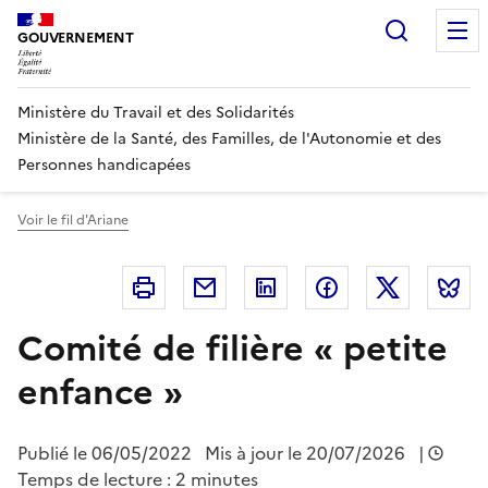
Panneau de gestion des cookies
Recherc
GOUVERNEMENT
Ministère du Travail et des Solidarités
Ministère de la Santé, des Familles, de l'Autonomie et des
Personnes handicapées
Voir le fil d'Ariane
Imprimer
Courriel
Linkedin
Facebook
Twitter
B
Comité de filière « petite
enfance »
Publié le
06/05/2022
Mis à jour le 20/07/2026
|
Temps de lecture : 2 minutes