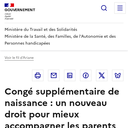
Panneau de gestion des cookies
Recherc
GOUVERNEMENT
Ministère du Travail et des Solidarités
Ministère de la Santé, des Familles, de l'Autonomie et des
Personnes handicapées
Voir le fil d'Ariane
Imprimer
Courriel
Linkedin
Facebook
Twitter
B
Congé supplémentaire de
naissance : un nouveau
droit pour mieux
accompagner les parents