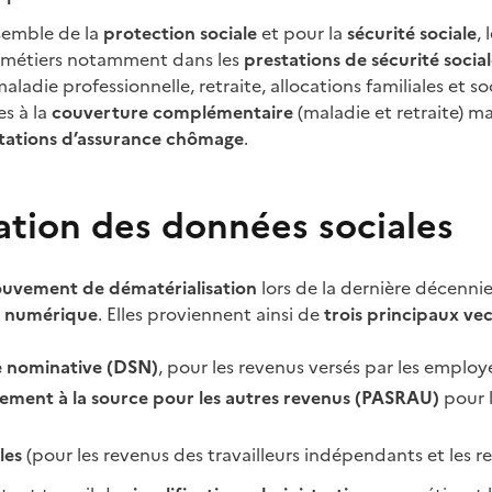
semble de la
protection sociale
et pour la
sécurité sociale
,
 métiers notamment dans les
prestations de sécurité socia
aladie professionnelle, retraite, allocations familiales et s
es à la
couverture complémentaire
(maladie et retraite) m
stations d’assurance chômage
.
ation des données sociales
uvement de dématérialisation
lors de la dernière décennie
s numérique
. Elles proviennent ainsi de
trois principaux vec
le nominative (DSN)
, pour les revenus versés par les employe
vement à la source pour les autres revenus (PASRAU)
pour l
les
(pour les revenus des travailleurs indépendants et les r