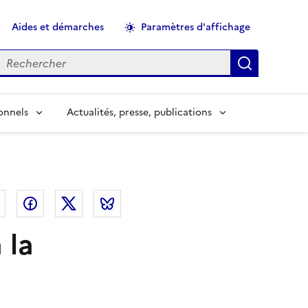
Aides et démarches
Paramètres d'affichage
echercher
Applique
onnels
Actualités, presse, publications
el
Linkedin
Facebook
Twitter
Bluesky
 la