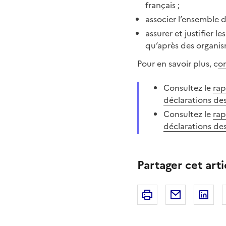
français ;
associer l’ensemble 
assurer et justifier 
qu’après des organism
Pour en savoir plus, c
on
Consultez le
rap
déclarations de
Consultez le
rap
déclarations de
Partager cet arti
Imprimer
Courriel
Li