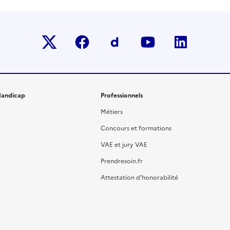
Twitter-x
facebook
Dailymotion
youtube
linkedin
andicap
Professionnels
Métiers
Concours et formations
VAE et jury VAE
Prendresoin.fr
Attestation d'honorabilité