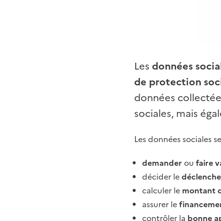
Les
données socia
de protection soci
données collectées,
sociales, mais éga
Les données sociales se
demander
ou
faire v
décider le
déclenche
calculer le
montant d
assurer le
financemen
contrôler la
bonne ap