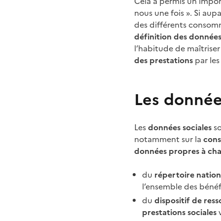
Cela a permis un impor
nous une fois ». Si aup
des différents consomm
définition des données
l’habitude de maîtriser 
des prestations
par les
Les donnée
Les
données sociales
so
notamment sur la
const
données propres à cha
du
répertoire natio
l’ensemble des bénéfi
du
dispositif de res
prestations sociales