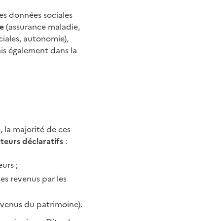
 les données sociales
le
(assurance maladie,
ociales, autonomie),
ais également dans la
, la majorité de ces
teurs déclaratifs
:
urs ;
es revenus par les
evenus du patrimoine).