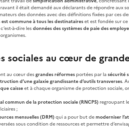
tant travail de
simplification administrative
, concrétisant 
aravant il était demandé aux déclarants de répondre aux soll
ateurs des données avec des définitions fixées par ces dern
 est commune à tous les destinataires
et est fondée sur ce
c’est-à-dire les
données des systèmes de paie des employe
 organismes.
s sociales au cœur de grand
nt au cœur des
grandes réformes
portées par la
sécurité s
ruction d’une galaxie grandissante d’outils transverses
. A
que caisse
et à chaque organisme de protection sociale, on a
nal commun de la protection sociale (RNCPS)
regroupant l
ciaires ;
sources mensuelles (DRM)
qui a pour but de
moderniser l’a
versées sous condition de ressources et permettre d’envisag