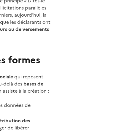
le principe « Dites-le
icitations parallèles
iers, aujourd’hui, la
 que les déclarants ont
urs ou de versements
es formes
ociale
qui reposent
u-delà des
bases de
ssiste à la création :
es données de
ttribution des
er de libérer