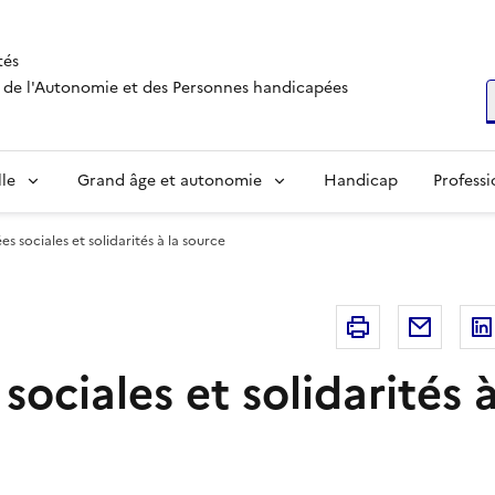
tés
s, de l'Autonomie et des Personnes handicapées
R
lle
Grand âge et autonomie
Handicap
Professi
s sociales et solidarités à la source
Imprimer
Courri
ociales et solidarités à