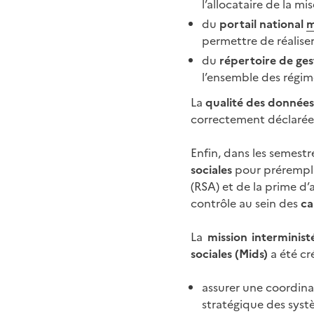
l’allocataire de la m
du
portail national
m
permettre de réaliser
du
répertoire de ge
l’ensemble des régime
La
qualité des données 
correctement déclarées
Enfin, dans les semestre
sociales
pour préremplir
(RSA) et de la prime d’
contrôle au sein des
ca
La
mission interminist
sociales (Mids)
a été cr
assurer une coordina
stratégique des syst