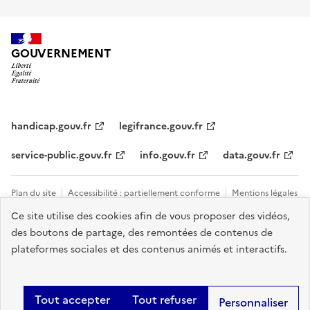
GOUVERNEMENT
handicap.gouv.fr
legifrance.gouv.fr
service-public.gouv.fr
info.gouv.fr
data.gouv.fr
Plan du site
Accessibilité : partiellement conforme
Mentions légales
Ce site utilise des cookies afin de vous proposer des vidéos,
Données personnelles et cookies
Tous les contacts et sites utiles
des boutons de partage, des remontées de contenus de
Gestion des cookies
plateformes sociales et des contenus animés et interactifs.
Sauf mention explicite de propriété intellectuelle détenue par des tiers,
les contenus de ce site sont proposés sous
licence etalab-2.0
.
Tout accepter
Tout refuser
Personnaliser