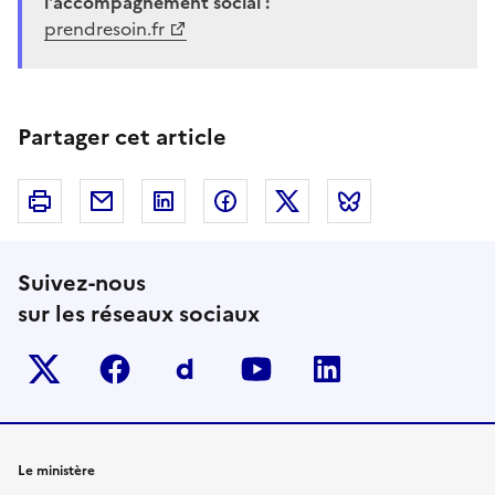
l'accompagnement social :
prendresoin.fr
Partager cet article
Imprimer
Courriel
Linkedin
Facebook
Twitter
Bluesky
Suivez-nous
sur les réseaux sociaux
Twitter-x
facebook
Dailymotion
youtube
linkedin
Le ministère