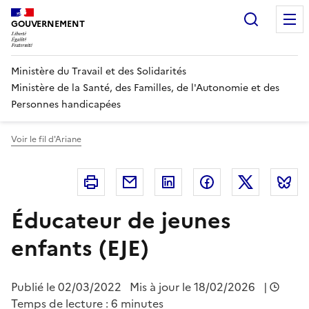
Panneau de gestion des cookies
Recherc
GOUVERNEMENT
Ministère du Travail et des Solidarités
Ministère de la Santé, des Familles, de l'Autonomie et des
Personnes handicapées
Voir le fil d'Ariane
Imprimer
Courriel
Linkedin
Facebook
Twitter
B
Éducateur de jeunes
enfants (EJE)
Publié le
02/03/2022
Mis à jour le 18/02/2026
|
Temps de lecture : 6 minutes