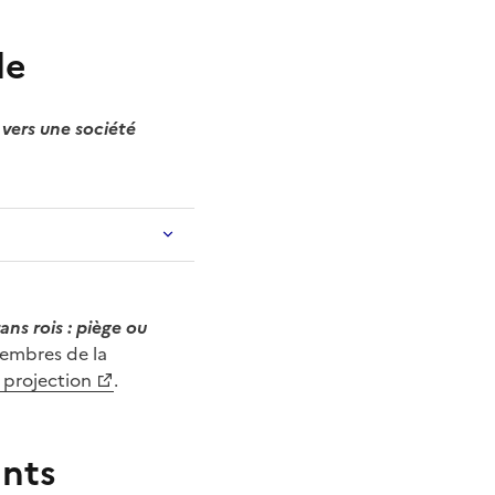
le
 vers une société
ans rois : piège ou
membres de la
a projection
.
ants