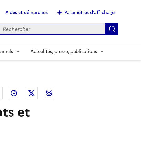
Aides et démarches
Paramètres d'affichage
echercher
Applique
onnels
Actualités, presse, publications
el
Linkedin
Facebook
Twitter
Bluesky
ts et