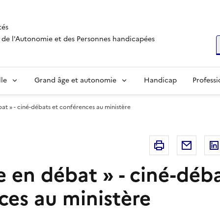
tés
s, de l'Autonomie et des Personnes handicapées
R
lle
Grand âge et autonomie
Handicap
Professi
at » - ciné-débats et conférences au ministère
Imprimer
Courri
 en débat » - ciné-déba
ces au ministère