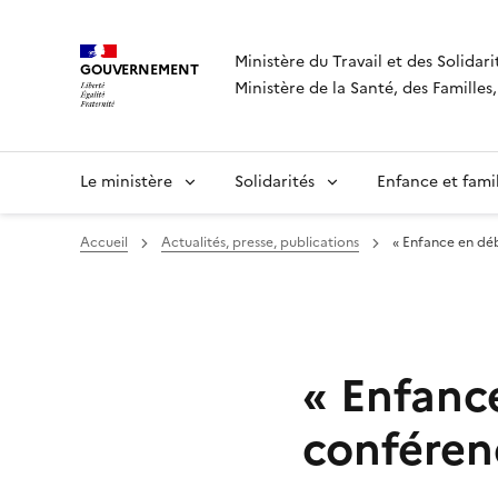
Panneau de gestion des cookies
Ministère du Travail et des Solidari
GOUVERNEMENT
Ministère de la Santé, des Famille
Le ministère
Solidarités
Enfance et fami
Accueil
Actualités, presse, publications
« Enfance en déb
« Enfance
conféren