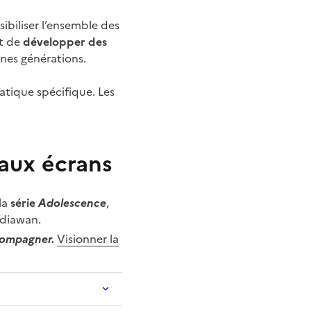
ibiliser l’ensemble des
et de
développer des
unes générations.
tique spécifique. Les
 aux écrans
la
série
Adolescence
,
édiawan.
ccompagner.
Visionner la