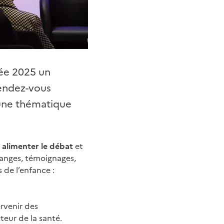
rée 2025 un
rendez-vous
une thématique
à
alimenter le débat
et
hanges, témoignages,
de l’enfance :
ervenir des
cteur de la santé.