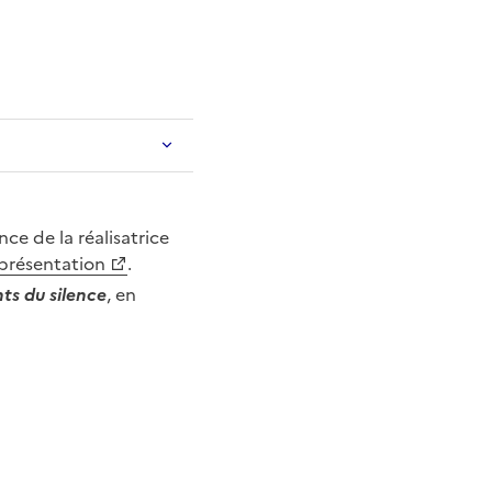
ce de la réalisatrice
 présentation
.
nts du silence
, en