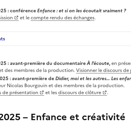
025 : conférence
Enfance : et si on les écoutait vraiment ?
ission
et le
compte rendu des échanges
.
nts
025 :
avant-première du documentaire
À l’écoute
,
en présen
et des membres de la production.
Visionner le discours de
025 : avant-première de
Didier, moi et les autres… Les enfa
eur Nicolas Bourgouin et des membres de la production.
rs de présentation
et les
discours de clôture
.
2025
–
Enfance et créativité