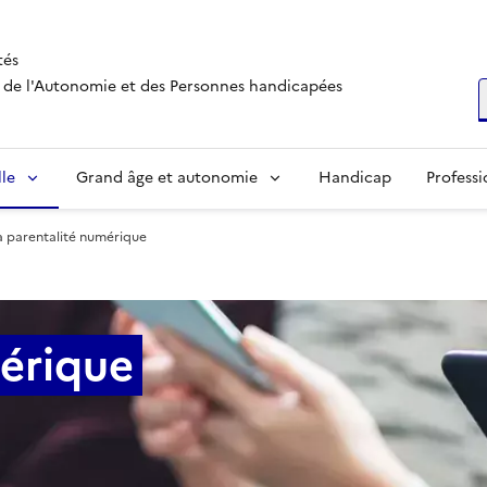
tés
s, de l'Autonomie et des Personnes handicapées
R
lle
Grand âge et autonomie
Handicap
Professi
a parentalité numérique
mérique