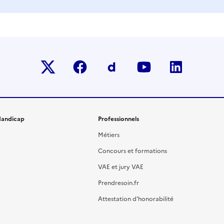
Twitter-x
facebook
Dailymotion
youtube
linkedin
andicap
Professionnels
Métiers
Concours et formations
VAE et jury VAE
Prendresoin.fr
Attestation d'honorabilité