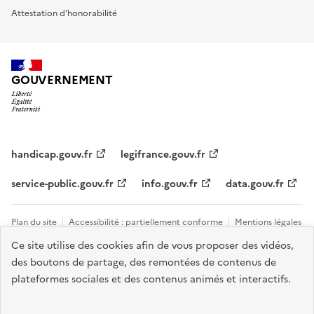
Attestation d'honorabilité
GOUVERNEMENT
handicap.gouv.fr
legifrance.gouv.fr
service-public.gouv.fr
info.gouv.fr
data.gouv.fr
Plan du site
Accessibilité : partiellement conforme
Mentions légales
Ce site utilise des cookies afin de vous proposer des vidéos,
Données personnelles et cookies
Tous les contacts et sites utiles
des boutons de partage, des remontées de contenus de
Gestion des cookies
plateformes sociales et des contenus animés et interactifs.
Sauf mention explicite de propriété intellectuelle détenue par des tiers,
les contenus de ce site sont proposés sous
licence etalab-2.0
.