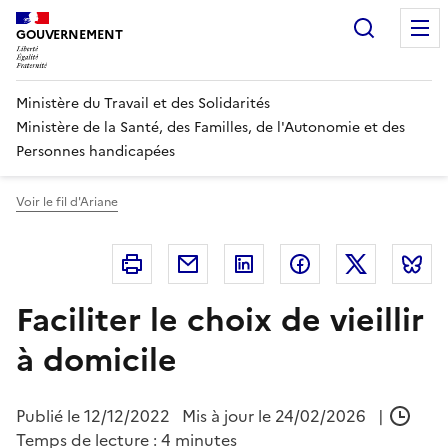
Panneau de gestion des cookies
Recherc
GOUVERNEMENT
Ministère du Travail et des Solidarités
Ministère de la Santé, des Familles, de l'Autonomie et des
Personnes handicapées
Voir le fil d'Ariane
Imprimer
Courriel
Linkedin
Facebook
Twitter
B
Faciliter le choix de vieillir
à domicile
Publié le
12/12/2022
Mis à jour le 24/02/2026
|
Temps de lecture : 4 minutes