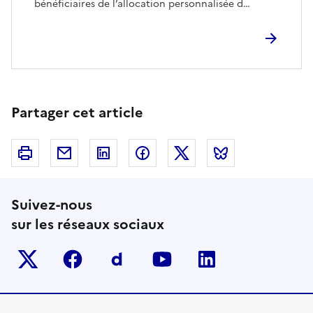
bénéficiaires de l’allocation personnalisée d…
Partager cet article
Imprimer
Courriel
Linkedin
Facebook
Twitter
Bluesky
Suivez-nous
sur les réseaux sociaux
Twitter-x
facebook
Dailymotion
youtube
linkedin