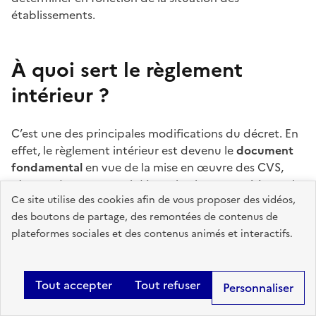
établissements.
À quoi sert le règlement
intérieur
?
C’est une des principales modifications du décret. En
effet, le règlement intérieur est devenu le
document
fondamental
en vue de la mise en œuvre des CVS,
c’est ce document qui détermine la
composition
et le
Ce site utilise des cookies afin de vous proposer des vidéos,
fonctionnement de l’instance
. C’est également le
des boutons de partage, des remontées de contenus de
règlement intérieur qui précisera les
modalités de
plateformes sociales et des contenus animés et interactifs.
renouvellement
des membres du CVS.
S’il s’agit d’une création, il sera nécessaire d’organiser
Tout accepter
Tout refuser
une
concertation avec les acteurs
pour préciser si les
Personnaliser
membres sont désignés ou élus ou
a minima
, il faudra