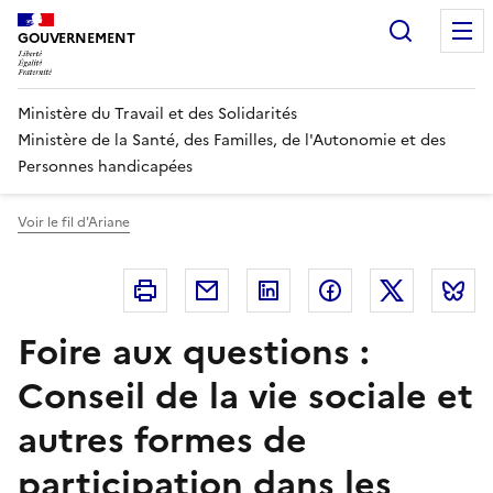
Panneau de gestion des cookies
Recherc
GOUVERNEMENT
Ministère du Travail et des Solidarités
Ministère de la Santé, des Familles, de l'Autonomie et des
Personnes handicapées
Voir le fil d'Ariane
Imprimer
Courriel
Linkedin
Facebook
Twitter
B
Foire aux questions :
Conseil de la vie sociale et
autres formes de
participation dans les