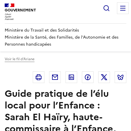
Panneau de gestion des cookies
Recherc
GOUVERNEMENT
Ministère du Travail et des Solidarités
Ministère de la Santé, des Familles, de l'Autonomie et des
Personnes handicapées
Voir le fil d'Ariane
Imprimer
Courriel
Linkedin
Facebook
Twitter
B
Guide pratique de l’élu
local pour l’Enfance :
Sarah El Haïry, haute-
commissaire à l’Enfance,