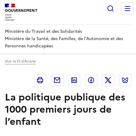
Panneau de gestion des cookies
Recherc
GOUVERNEMENT
Ministère du Travail et des Solidarités
Ministère de la Santé, des Familles, de l'Autonomie et des
Personnes handicapées
Voir le fil d'Ariane
Imprimer
Courriel
Linkedin
Facebook
Twitter
B
La politique publique des
1000 premiers jours de
l’enfant