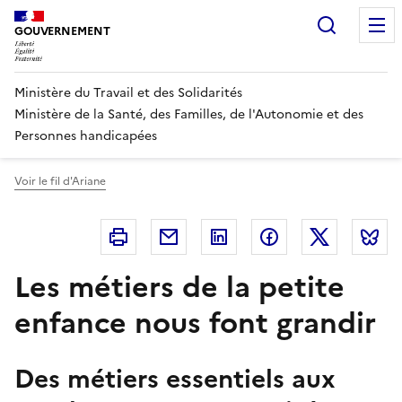
Panneau de gestion des cookies
Recherc
GOUVERNEMENT
Ministère du Travail et des Solidarités
Ministère de la Santé, des Familles, de l'Autonomie et des
Personnes handicapées
Voir le fil d'Ariane
Imprimer
Courriel
Linkedin
Facebook
Twitter
B
Les métiers de la petite
enfance nous font grandir
Des métiers essentiels aux