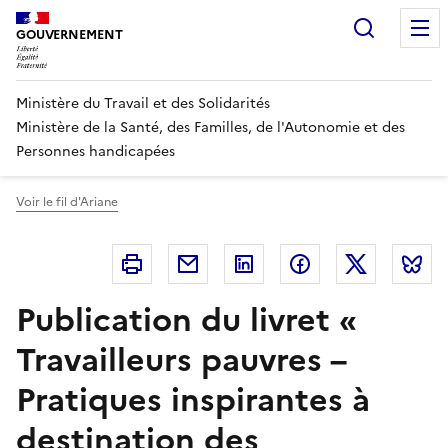
Panneau de gestion des cookies
Recherc
GOUVERNEMENT
Ministère du Travail et des Solidarités
Ministère de la Santé, des Familles, de l'Autonomie et des
Personnes handicapées
Voir le fil d'Ariane
Imprimer
Courriel
Linkedin
Facebook
Twitter
B
Publication du livret «
Travailleurs pauvres –
Pratiques inspirantes à
destination des