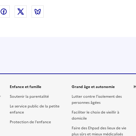
nkedin
Facebook
Twitter
Bluesky
Enfance et famille
Grand âge et autonomie
H
r
Soutenir la parentalité
Lutter contre l’isolement des
personnes âgées
Le service public de la petite
enfance
Faciliter le choix de vieillir à
domicile
Protection de l'enfance
Faire des Ehpad des lieux de vie
plus sûrs et mieux médicalisés