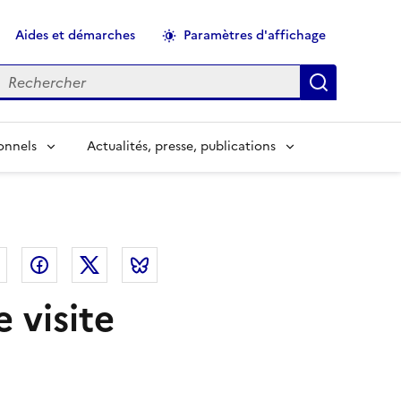
Aides et démarches
Paramètres d'affichage
echercher
Applique
onnels
Actualités, presse, publications
el
Linkedin
Facebook
Twitter
Bluesky
 visite