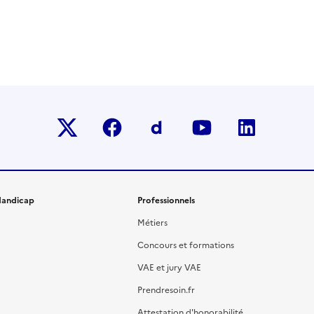
Twitter-x
facebook
Dailymotion
youtube
linkedin
andicap
Professionnels
Métiers
Concours et formations
VAE et jury VAE
Prendresoin.fr
Attestation d'honorabilité