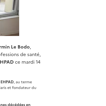
rmin Le Bodo
,
ofessions de santé,
 EHPAD
ce mardi 14
en EHPAD
, au terme
Paris et fondateur du
nnes décédées en