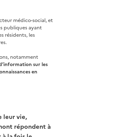
cteur médico-social, et
tés publiques ayant
s résidents, les
es.
tions, notamment
d’information sur les
onnaissances en
 leur vie,
émont répondent à
 la fois le