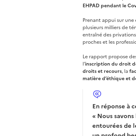
EHPAD pendant le Co
Prenant appui sur une 
plusieurs milliers de t
entraîné des privations
proches et les professi
Le rapport propose des 
l’
inscription du droit de
droits et recours
, la
fa
matière d’éthique et de
En réponse à ce
«
Nous savons l
entourées de l
un profond bes