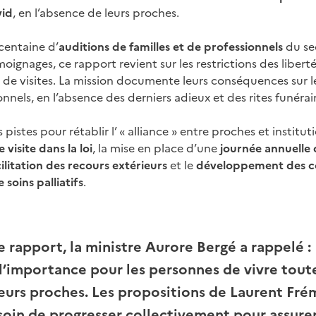
vid
, en l’absence de leurs proches.
centaine d’
auditions
de familles et de professionnels
du se
émoignages, ce rapport revient sur les restrictions des liber
 de visites. La mission documente leurs conséquences sur le
onnels, en l’absence des derniers adieux et des rites funérair
pistes pour rétablir l’ «
alliance
» entre proches et institu
 visite dans la loi
, la mise en place d’une
journée annuelle 
cilitation des recours extérieurs
et le
développement des c
 soins palliatifs
.
 rapport, la ministre Aurore Bergé a rappelé :
’importance pour les personnes de vivre toute
eurs proches. Les propositions de Laurent Fr
oin de progresser collectivement pour assurer à