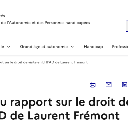
tés
s, de l'Autonomie et des Personnes handicapées
R
lle
Grand âge et autonomie
Handicap
Professi
t sur le droit de visite en EHPAD de Laurent Frémont
Imprimer
Courri
 rapport sur le droit de
D de Laurent Frémont