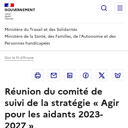
Panneau de gestion des cookies
Recherc
GOUVERNEMENT
Ministère du Travail et des Solidarités
Ministère de la Santé, des Familles, de l'Autonomie et des
Personnes handicapées
Voir le fil d'Ariane
Imprimer
Courriel
Linkedin
Facebook
Twitter
B
Réunion du comité de
suivi de la stratégie « Agir
pour les aidants 2023-
2027 »