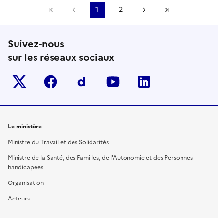
Première page
Page précédente
1
2
Page suivante
Dernière pa
Suivez-nous
sur les réseaux sociaux
Twitter-x
facebook
Dailymotion
youtube
linkedin
Le ministère
Ministre du Travail et des Solidarités
Ministre de la Santé, des Familles, de l'Autonomie et des Personnes
handicapées
Organisation
Acteurs