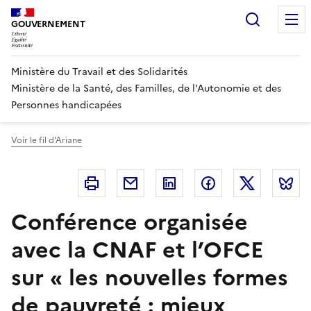
Panneau de gestion des cookies
Recherc
GOUVERNEMENT
Ministère du Travail et des Solidarités
Ministère de la Santé, des Familles, de l'Autonomie et des
Personnes handicapées
Voir le fil d'Ariane
Imprimer
Courriel
Linkedin
Facebook
Twitter
B
Conférence organisée
avec la CNAF et l’OFCE
sur « les nouvelles formes
de pauvreté : mieux