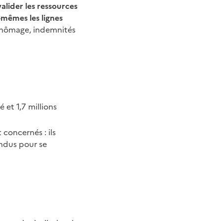
valider les ressources
-mêmes les lignes
chômage, indemnités
é et 1,7
millions
nt concernés
: ils
indus pour se