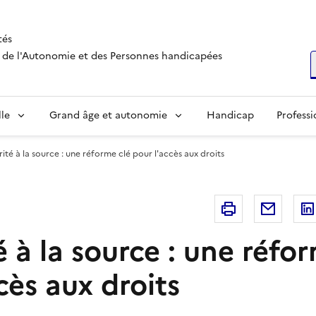
tés
s, de l'Autonomie et des Personnes handicapées
R
lle
Grand âge et autonomie
Handicap
Professi
rité à la source : une réforme clé pour l'accès aux droits
Imprimer
Courri
é à la source : une réfo
cès aux droits