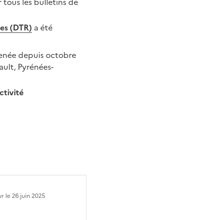
r tous les bulletins de
ces (DTR)
a été
enée depuis octobre
ult, Pyrénées-
ctivité
ur le
26 juin 2025