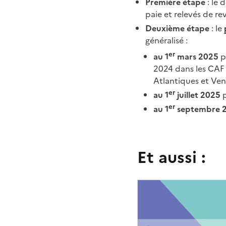
Première étape
: le
paie et relevés de 
Deuxième étape
: le
généralisé
:
er
au 1
mars 2025
p
2024 dans les CAF 
Atlantiques et Ven
er
au 1
juillet 2025
p
er
au 1
septembre 
Et aussi :