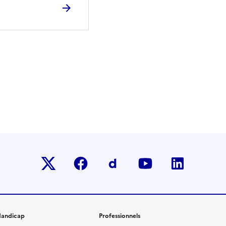
Twitter-x
facebook
Dailymotion
youtube
linkedin
andicap
Professionnels