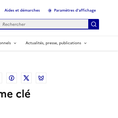
Aides et démarches
Paramètres d'affichage
echercher
Applique
onnels
Actualités, presse, publications
el
Linkedin
Facebook
Twitter
Bluesky
rme clé