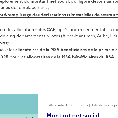
 déploiement du
montant net social
, qui figure désormais su
revenus de remplacement
;
pré-remplissage des déclarations trimestrielles de ressour
our les
allocataires des CAF
, après une expérimentation m
de cinq départements pilotes (Alpes-Maritimes, Aube, Héra
dée),
our les
allocataires de la MSA bénéficiaires de la prime d’a
2025
pour les
allocataires de la MSA bénéficiaires du RSA
Lutte contre le non-recours | Date de mise à jo
Montant net social