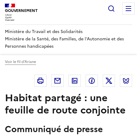
Panneau de gestion des cookies
Recherc
GOUVERNEMENT
Ministère du Travail et des Solidarités
Ministère de la Santé, des Familles, de l'Autonomie et des
Personnes handicapées
Voir le fil d'Ariane
Imprimer
Courriel
Linkedin
Facebook
Twitter
B
Habitat partagé : une
feuille de route conjointe
Communiqué de presse