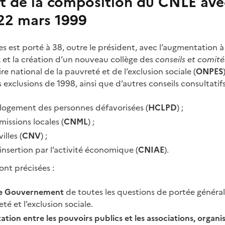
t de la composition du CNLE avec
22 mars 1999
est porté à 38, outre le président, avec l’augmentation 
x et la création d’un nouveau collège des
conseils et comité
ire national de la pauvreté et de l’exclusion sociale (
ONPES
es exclusions de 1998, ainsi que d’autres conseils consultati
logement des personnes défavorisées (
HCLPD
) ;
missions locales (
CNML
) ;
illes (
CNV
) ;
’insertion par l’activité économique (
CNIAE
).
ont précisées :
s le Gouvernement
de toutes les questions de portée général
té et l’exclusion sociale.
ation entre les pouvoirs publics et les associations, organi