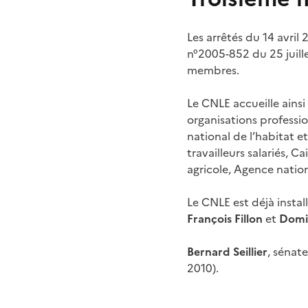
Les arrêtés du 14 avri
n°2005-852 du 25 juill
membres.
Le CNLE accueille ainsi
organisations professio
national de l’habitat 
travailleurs salariés, C
agricole, Agence nation
Le CNLE est déjà instal
François Fillon
et
Domin
Bernard Seillier
, sénat
2010).