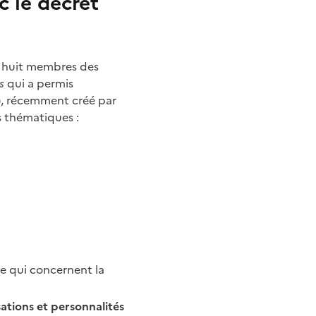
 le décret
à huit membres des
s
qui a permis
), récemment créé par
fs thématiques :
e qui concernent la
sations et personnalités