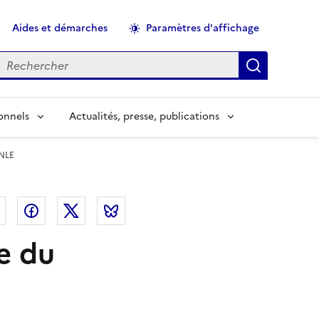
Aides et démarches
Paramètres d'affichage
echercher
Applique
onnels
Actualités, presse, publications
CNLE
el
Linkedin
Facebook
Twitter
Bluesky
e du