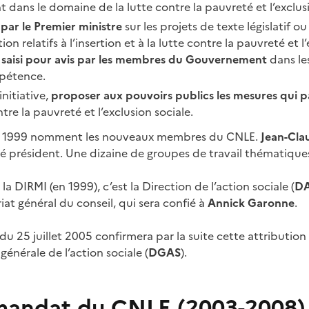
t dans le domaine de la lutte contre la pauvreté et l’exclusi
 par le Premier ministre
sur les projets de texte législatif o
n relatifs à l’insertion et à la lutte contre la pauvreté et l
 saisi pour avis par les membres du Gouvernement
dans le
mpétence.
initiative,
proposer aux pouvoirs publics les mesures qui p
tre la pauvreté et l’exclusion sociale.
uin 1999 nomment les nouveaux membres du CNLE.
Jean-Cla
é président. Une dizaine de groupes de travail thématiques
a DIRMI (en 1999), c’est la Direction de l’action sociale (
D
riat général du conseil, qui sera confié à
Annick Garonne
.
u 25 juillet 2005 confirmera par la suite cette attribution
générale de l’action sociale (
DGAS
).
mandat du CNLE (2003-2008)