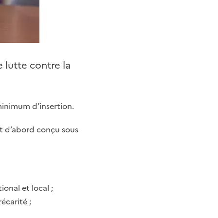
 lutte contre la
minimum d’insertion.
est d’abord conçu sous
ional et local
;
écarité
;