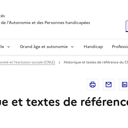
tés
s, de l'Autonomie et des Personnes handicapées
R
lle
Grand âge et autonomie
Handicap
Professi
vreté et l'exclusion sociale (CNLE)
Historique et textes de référence du 
Imprimer
Courri
e et textes de référenc