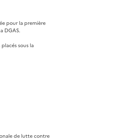
sée pour la première
 la DGAS.
 placés sous la
onale de lutte contre