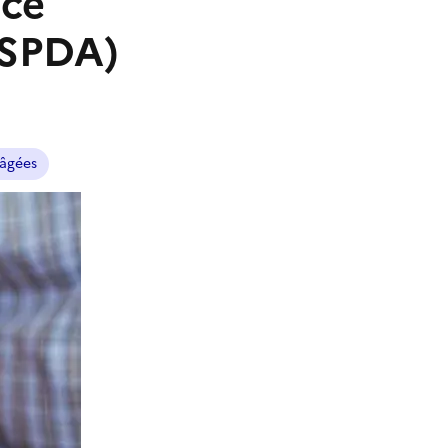
ice
(SPDA)
âgées