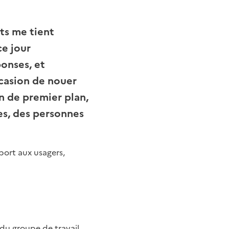
ts me tient
ce jour
ponses, et
ccasion de nouer
n de premier plan,
es, des personnes
port aux usagers,
du groupe de travail