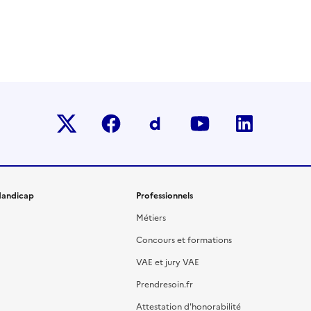
Twitter-x
facebook
Dailymotion
youtube
linkedin
andicap
Professionnels
Métiers
Concours et formations
VAE et jury VAE
Prendresoin.fr
Attestation d'honorabilité