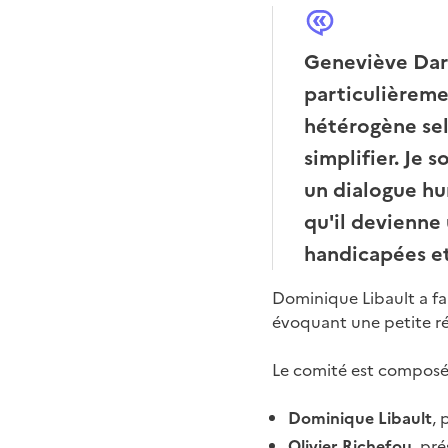
Geneviève Darr
particulièremen
hétérogène sel
simplifier. Je
un dialogue hu
qu'il devienne
handicapées et
Dominique Libault a fai
évoquant une petite ré
Le comité est composé,
Dominique Libault
, 
Olivier Richefou
, pr