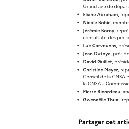
Grand âge de départ
Eliane Abraham
, rep
Nicole Bohic
, membre
Jérémie Boroy
, repr
consultatif des pers
Luc Carvounas
, pré
Jean Dutoya
, présid
David Guillet
, prési
Christine Meyer
, re
Conseil de la CNSA e
la CNSA « Commissio
Pierre Ricordeau
, an
Gwenaëlle Thual
, re
Partager cet arti