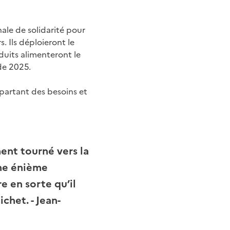
onale de solidarité pour
. Ils déploieront le
duits alimenteront le
 de 2025.
artant des besoins et
ent tourné vers la
une énième
re en sorte qu’il
ichet. -
Jean-