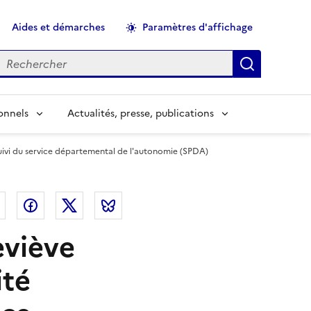
Aides et démarches
Paramètres d'affichage
echercher
Applique
onnels
Actualités, presse, publications
uivi du service départemental de l'autonomie (SPDA)
el
Linkedin
Facebook
Twitter
Bluesky
eviève
ité