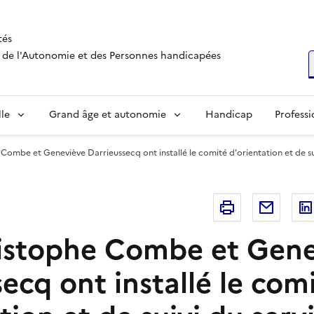
tés
s, de l'Autonomie et des Personnes handicapées
R
lle
Grand âge et autonomie
Handicap
Professi
Combe et Geneviève Darrieussecq ont installé le comité d'orientation et de s
Imprimer
Courri
istophe Combe et Gen
ecq ont installé le com