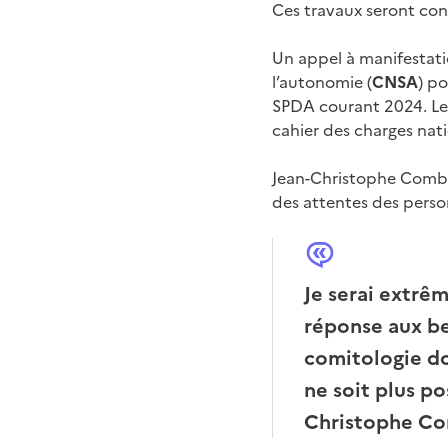
Ces travaux seront con
Un appel à manifestation
l’autonomie (
CNSA
) p
SPDA courant 2024. Leu
cahier des charges nati
Jean-Christophe Combe
des attentes des perso
Je serai extrê
réponse aux bes
comitologie don
ne soit plus po
Christophe C