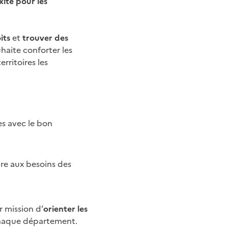
ité pour les
its
et
trouver des
aite conforter les
rritoires les
s avec le bon
re aux besoins des
r mission d’
orienter les
haque département.