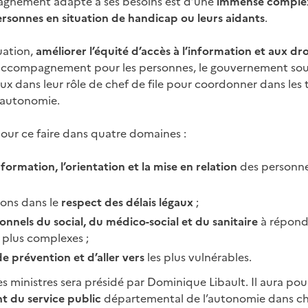
gnement adapté à ses besoins est d’une
immense complex
ersonnes en situation de handicap ou leurs aidants
.
tuation,
améliorer l’équité d’accès à l’information et aux dro
ccompagnement pour les personnes, le gouvernement souh
 dans leur rôle de chef de file pour coordonner dans les te
’autonomie.
our ce faire dans quatre domaines :
information, l’orientation et la mise en relation
des personne
ions dans le
respect des délais légaux
;
onnels du social, du médico-social et du sanitaire
à répond
 plus complexes ;
de prévention et d’aller vers
les plus vulnérables.
les ministres sera présidé par Dominique Libault. Il aura pou
t du service public
départemental de l’autonomie dans c