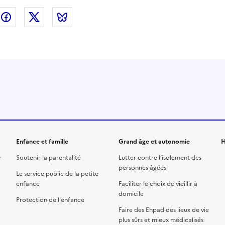
nkedin
Facebook
Twitter
Bluesky
Enfance et famille
Grand âge et autonomie
H
r
Soutenir la parentalité
Lutter contre l’isolement des
personnes âgées
Le service public de la petite
enfance
Faciliter le choix de vieillir à
domicile
Protection de l'enfance
Faire des Ehpad des lieux de vie
plus sûrs et mieux médicalisés