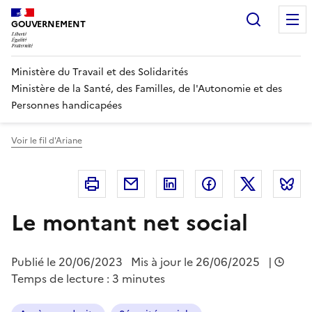
Panneau de gestion des cookies
Recherc
GOUVERNEMENT
Ministère du Travail et des Solidarités
Ministère de la Santé, des Familles, de l'Autonomie et des
Personnes handicapées
Voir le fil d'Ariane
Imprimer
Courriel
Linkedin
Facebook
Twitter
B
Le montant net social
Publié le
20/06/2023
Mis à jour le 26/06/2025
|
Temps de lecture : 3 minutes