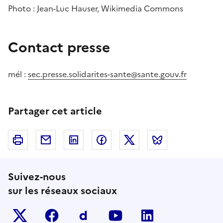
Photo : Jean-Luc Hauser, Wikimedia Commons
Contact presse
mél :
sec.presse.solidarites-sante@sante.gouv.fr
Partager cet article
Imprimer
Courriel
Linkedin
Facebook
Twitter
Bluesky
Suivez-nous
sur les réseaux sociaux
Twitter-x
facebook
Dailymotion
youtube
linkedin