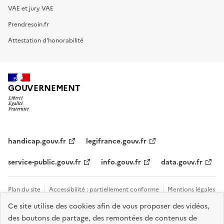
VAE et jury VAE
Prendresoin.fr
Attestation d'honorabilité
GOUVERNEMENT
handicap.gouv.fr
legifrance.gouv.fr
service-public.gouv.fr
info.gouv.fr
data.gouv.fr
Plan du site
Accessibilité : partiellement conforme
Mentions légales
Ce site utilise des cookies afin de vous proposer des vidéos,
Données personnelles et cookies
Tous les contacts et sites utiles
des boutons de partage, des remontées de contenus de
Gestion des cookies