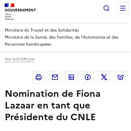
Panneau de gestion des cookies
Recherc
GOUVERNEMENT
Ministère du Travail et des Solidarités
Ministère de la Santé, des Familles, de l'Autonomie et des
Personnes handicapées
Voir le fil d'Ariane
Imprimer
Courriel
Linkedin
Facebook
Twitter
B
Nomination de Fiona
Lazaar en tant que
Présidente du CNLE