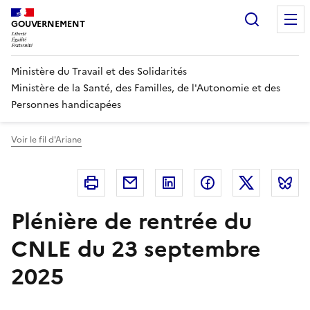
Panneau de gestion des cookies
Recherc
GOUVERNEMENT
Ministère du Travail et des Solidarités
Ministère de la Santé, des Familles, de l'Autonomie et des
Personnes handicapées
Voir le fil d'Ariane
Imprimer
Courriel
Linkedin
Facebook
Twitter
B
Plénière de rentrée du
CNLE du 23 septembre
2025