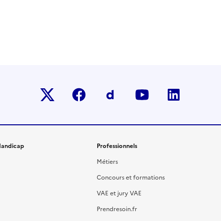
Twitter-x
facebook
Dailymotion
youtube
linkedin
andicap
Professionnels
Métiers
Concours et formations
VAE et jury VAE
Prendresoin.fr