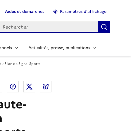
Aides et démarches
Paramètres d'affichage
echercher
Applique
onnels
Actualités, presse, publications
du Bilan de Signal Sports
el
Linkedin
Facebook
Twitter
Bluesky
aute-
a