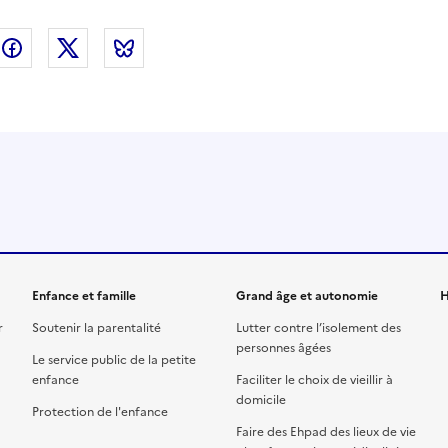
nkedin
Facebook
Twitter
Bluesky
Enfance et famille
Grand âge et autonomie
H
r
Soutenir la parentalité
Lutter contre l’isolement des
personnes âgées
Le service public de la petite
enfance
Faciliter le choix de vieillir à
domicile
Protection de l'enfance
Faire des Ehpad des lieux de vie