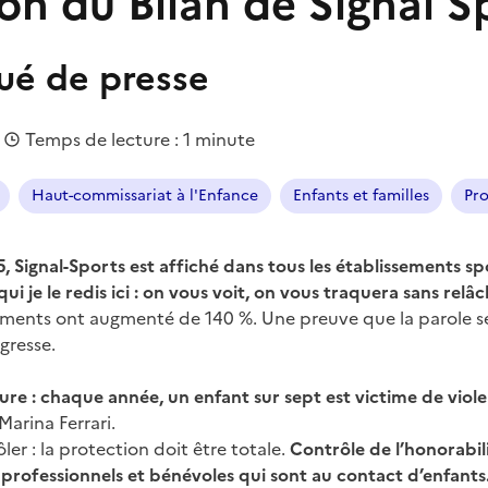
on du Bilan de Signal S
é de presse
|
Temps de lecture : 1 minute
Haut-commissariat à l'Enfance
Enfants et familles
Pro
Signal-Sports est affiché dans tous les établissements sp
ui je le redis ici : on vous voit, on vous traquera sans relâc
lements ont augmenté de 140 %. Une preuve que la parole se 
gresse.
eure : chaque année, un enfant sur sept est victime de viol
arina Ferrari.
ler : la protection doit être totale.
Contrôle de l’honorabili
 professionnels et bénévoles qui sont au contact d’enfants