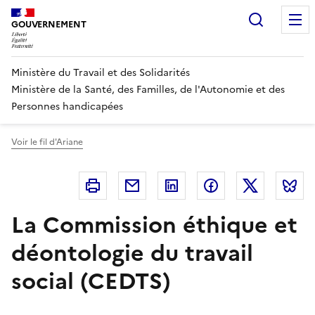
Panneau de gestion des cookies
Recherc
GOUVERNEMENT
Ministère du Travail et des Solidarités
Ministère de la Santé, des Familles, de l'Autonomie et des
Personnes handicapées
Voir le fil d'Ariane
Imprimer
Courriel
Linkedin
Facebook
Twitter
B
La Commission éthique et
déontologie du travail
social (CEDTS)