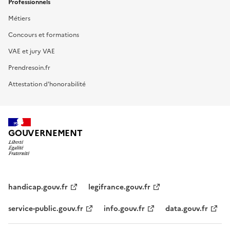
Professionnels
Métiers
Concours et formations
VAE et jury VAE
Prendresoin.fr
Attestation d'honorabilité
GOUVERNEMENT
handicap.gouv.fr
legifrance.gouv.fr
service-public.gouv.fr
info.gouv.fr
data.gouv.fr