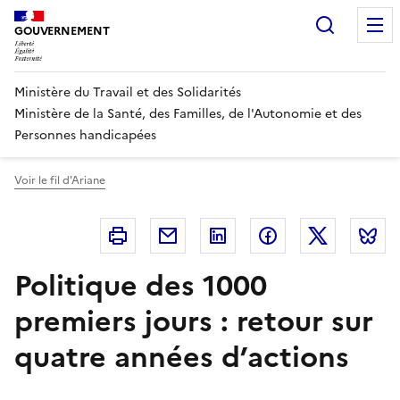
Panneau de gestion des cookies
Recherc
GOUVERNEMENT
Ministère du Travail et des Solidarités
Ministère de la Santé, des Familles, de l'Autonomie et des
Personnes handicapées
Voir le fil d'Ariane
Imprimer
Courriel
Linkedin
Facebook
Twitter
B
Politique des 1000
premiers jours : retour sur
quatre années d’actions