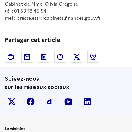
Cabinet de Mme. Olivia Grégoire
tél : 01 53 18 45 54
mél :
presse.essr@cabinets.finances.gouv.fr
Partager cet article
Imprimer
Courriel
Linkedin
Facebook
Twitter
Bluesky
Suivez-nous
sur les réseaux sociaux
Twitter-x
facebook
Dailymotion
youtube
linkedin
Le ministère