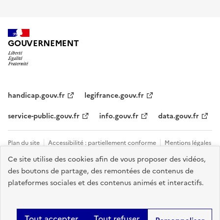
GOUVERNEMENT
handicap.gouv.fr
legifrance.gouv.fr
service-public.gouv.fr
info.gouv.fr
data.gouv.fr
Plan du site
Accessibilité : partiellement conforme
Mentions légales
Ce site utilise des cookies afin de vous proposer des vidéos,
Données personnelles et cookies
Tous les contacts et sites utiles
des boutons de partage, des remontées de contenus de
Gestion des cookies
plateformes sociales et des contenus animés et interactifs.
Sauf mention explicite de propriété intellectuelle détenue par des tiers,
les contenus de ce site sont proposés sous
licence etalab-2.0
.
Tout accepter
Tout refuser