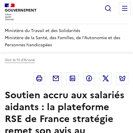
Panneau de gestion des cookies
Recherc
GOUVERNEMENT
Ministère du Travail et des Solidarités
Ministère de la Santé, des Familles, de l'Autonomie et des
Personnes handicapées
Voir le fil d'Ariane
Imprimer
Courriel
Linkedin
Facebook
Twitter
B
Soutien accru aux salariés
aidants : la plateforme
RSE de France stratégie
remet son avis au